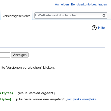
Anmelden
Benutzerkonto beantragen
Suche
Versionsgeschichte
Hilfe
te Versionen vergleichen“ klicken.
5 Bytes)
‎
. .
(Neue Version ergänzt.)
 Bytes)
‎
. .
(Die Seite wurde neu angelegt: „
mini|links
mini|links