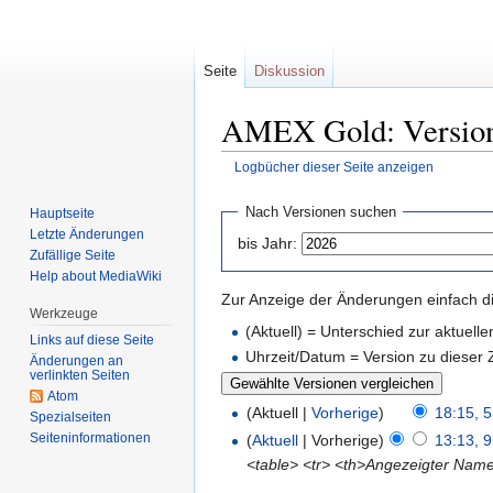
Seite
Diskussion
AMEX Gold: Version
Logbücher dieser Seite anzeigen
Zur
Zur
Nach Versionen suchen
Hauptseite
Navigation
Suche
Letzte Änderungen
bis Jahr:
springen
springen
Zufällige Seite
Help about MediaWiki
Zur Anzeige der Änderungen einfach di
Werkzeuge
(Aktuell) = Unterschied zur aktuell
Links auf diese Seite
Uhrzeit/Datum = Version zu dieser
Änderungen an
verlinkten Seiten
Atom
(Aktuell |
Vorherige
)
18:15, 5
Spezialseiten
Seiten­informationen
(
Aktuell
| Vorherige)
13:13, 9
<table> <tr> <th>Angezeigter Nam