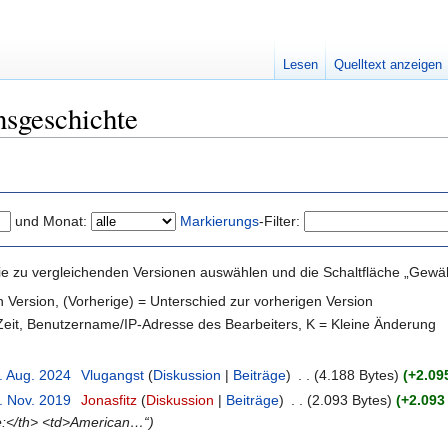
Lesen
Quelltext anzeigen
sgeschichte
und Monat:
Markierungs
-Filter:
e zu vergleichenden Versionen auswählen und die Schaltfläche „Gewähl
en Version, (Vorherige) = Unterschied zur vorherigen Version
 Zeit, Benutzername/IP-Adresse des Bearbeiters, K = Kleine Änderung
. Aug. 2024
‎
Vlugangst
(
Diskussion
|
Beiträge
)
‎
. .
(4.188 Bytes)
(+2.09
. Nov. 2019
‎
Jonasfitz
(
Diskussion
|
Beiträge
)
‎
. .
(2.093 Bytes)
(+2.093
e:</th> <td>American…“)